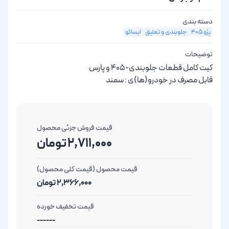
دسته بندی
پژو 405
جلوبندی و تعلیق
ایساکو
توضیحات
کیت کامل قطعات جلوبندی-405 و پارس
قابل مصرف در خودرو(ها)ی : سمند
قیمت فروش جزئی محصول
2,711,000 تومان
قیمت محصول (قیمت کلی محصول)
2,366,000 تومان
قیمت تخفیف خورده
------